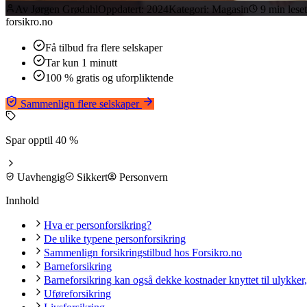
Av
Jørgen Grødahl
Oppdatert:
2024
Kategori:
Magasin
9
min leset
forsikro
.no
Få tilbud fra flere selskaper
Tar kun 1 minutt
100 % gratis og uforpliktende
Sammenlign flere selskaper
Spar opptil 40 %
Uavhengig
Sikkert
Personvern
Innhold
Hva er personforsikring?
De ulike typene personforsikring
Sammenlign forsikringstilbud hos Forsikro.no
Barneforsikring
Barneforsikring kan også dekke kostnader knyttet til ulykker, 
Uføreforsikring