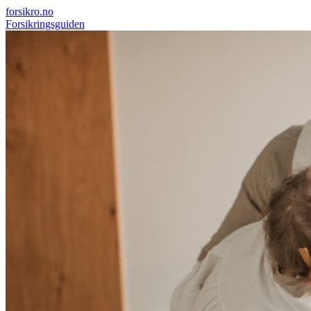
forsikro
.no
Forsikringsguiden