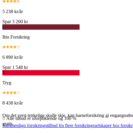
5 238 kr/år
Spar 3 200 kr
i
Ibis Forsikring
6 890 kr/år
Spar 1 548 kr
T
Tryg
8 438 kr/år
.
Om det verst tenkelige skulle skje, kan barneforsikring gi engangsutbe
Alle tilbud er uforpliktende og 100 %
gratis
Sammenlign forsikringstilbud fra flere forsikringsselskaper hos forsikr