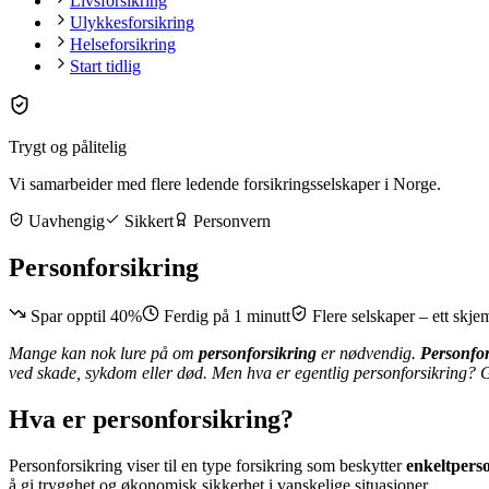
Livsforsikring
Ulykkesforsikring
Helseforsikring
Start tidlig
Trygt og pålitelig
Vi samarbeider med flere ledende forsikringsselskaper i Norge.
Uavhengig
Sikkert
Personvern
Personforsikring
Spar opptil 40%
Ferdig på 1 minutt
Flere selskaper – ett skje
Mange kan nok lure på om
personforsikring
er nødvendig.
Personfo
ved skade, sykdom eller død. Men hva er egentlig personforsikring? Gj
Hva er personforsikring?
Personforsikring viser til en type forsikring som beskytter
enkeltpers
å gi trygghet og økonomisk sikkerhet i vanskelige situasjoner.