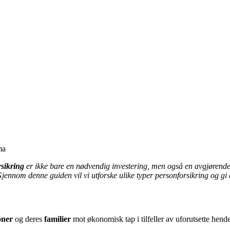
ma
rsikring
er ikke bare en nødvendig investering, men også en avgjørende
ennom denne guiden vil vi utforske ulike typer personforsikring og gi d
oner
og deres
familier
mot økonomisk tap i tilfeller av uforutsette hend