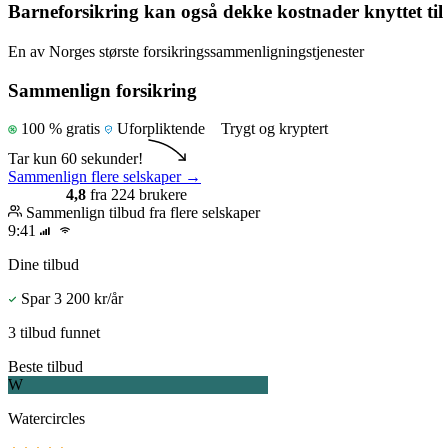
Barneforsikring kan også dekke kostnader knyttet til u
En av Norges største forsikringssammenligningstjenester
Sammenlign forsikring
100 % gratis
Uforpliktende
Trygt og kryptert
Tar kun 60 sekunder!
Sammenlign flere selskaper
→
4,8
fra 224 brukere
Sammenlign tilbud fra flere selskaper
9:41
Dine tilbud
Spar 3 200 kr/år
3 tilbud funnet
Beste tilbud
W
Watercircles