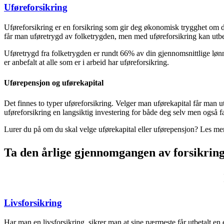
Uføreforsikring
Uføreforsikring er en forsikring som gir deg økonomisk trygghet om du 
får man uføretrygd av folketrygden, men med uføreforsikring kan utbet
Uføretrygd fra folketrygden er rundt 66% av din gjennomsnittlige lønn
er anbefalt at alle som er i arbeid har uføreforsikring.
Uførepensjon og uførekapital
Det finnes to typer uføreforsikring. Velger man uførekapital får man 
uføreforsikring en langsiktig investering for både deg selv men også f
Lurer du på om du skal velge uførekapital eller uførepensjon? Les m
Ta den årlige gjennomgangen av forsikrin
Livsforsikring
Har man en livsforsikring, sikrer man at sine nærmeste får utbetalt e