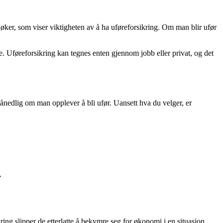
 øker, som viser viktigheten av å ha uføreforsikring. Om man blir ufør
. Uføreforsikring kan tegnes enten gjennom jobb eller privat, og det
ånedlig om man opplever å bli ufør. Uansett hva du velger, er
r
ng slipper de etterlatte å bekymre seg for økonomi i en situasjon