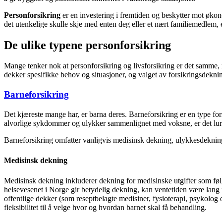
Personforsikring
er en investering i fremtiden og beskytter mot økon
det utenkelige skulle skje med enten deg eller et nært familiemedlem, e
De ulike typene personforsikring
Mange tenker nok at personforsikring og livsforsikring er det samme, me
dekker spesifikke behov og situasjoner, og valget av forsikringsdekni
Barneforsikring
Det kjæreste mange har, er barna deres. Barneforsikring er en type fors
alvorlige sykdommer og ulykker sammenlignet med voksne, er det lurt å
Barneforsikring omfatter vanligvis medisinsk dekning, ulykkesdeknin
Medisinsk dekning
Medisinsk dekning inkluderer dekning for medisinske utgifter som føl
helsevesenet i Norge gir betydelig dekning, kan ventetiden være lang f
offentlige dekker (som reseptbelagte medisiner, fysioterapi, psykolog os
fleksibilitet til å velge hvor og hvordan barnet skal få behandling.