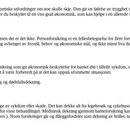
omiske utfordringer om noe skulle skje. Den gir en følelse av trygghet 
r du beskyttet til en viss grad økonomisk, som kan hjelpe i en allerede 
n det er det ikke. Personforsikring er en fellesbetegnelse for flere for
ng avhenger av livsstil, behov og økonomiske mål, og ikke minst hva du s
ikring som gir økonomisk beskyttelse for barnet ditt i tilfelle sykdom, s
 være forberedt på at det kan oppstå uforutsette situasjoner.
g og dødsfallsdekning.
ge av sykdom eller skade. Det kan dekke alt fra legebesøk og sykehusop
or visse behandlinger. Medisinsk dekning gjennom barneforsikring kan gi
v.). Noen forsikringer gir og tilleggsfordeler som dekning av briller, tann