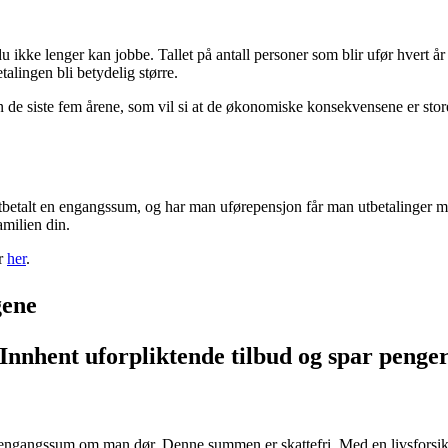
ikke lenger kan jobbe. Tallet på antall personer som blir ufør hvert år
alingen bli betydelig større.
 de siste fem årene, som vil si at de økonomiske konsekvensene er store
utbetalt en engangssum, og har man uførepensjon får man utbetalinger m
amilien din.
er
her
.
gene
Innhent uforpliktende tilbud og spar penge
n engangssum om man dør. Denne summen er skattefri. Med en livsforsikri