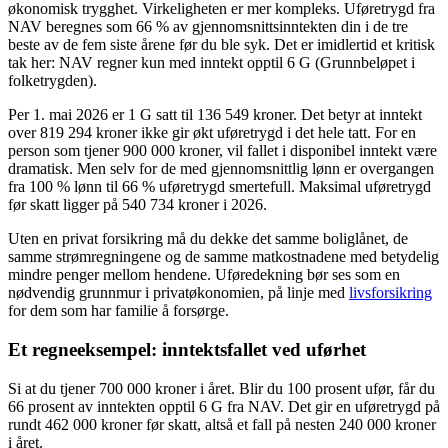
økonomisk trygghet. Virkeligheten er mer kompleks. Uføretrygd fra
NAV beregnes som 66 % av gjennomsnittsinntekten din i de tre
beste av de fem siste årene før du ble syk. Det er imidlertid et kritisk
tak her: NAV regner kun med inntekt opptil 6 G (Grunnbeløpet i
folketrygden).
Per 1. mai 2026 er 1 G satt til 136 549 kroner. Det betyr at inntekt
over 819 294 kroner ikke gir økt uføretrygd i det hele tatt. For en
person som tjener 900 000 kroner, vil fallet i disponibel inntekt være
dramatisk. Men selv for de med gjennomsnittlig lønn er overgangen
fra 100 % lønn til 66 % uføretrygd smertefull. Maksimal uføretrygd
før skatt ligger på 540 734 kroner i 2026.
Uten en privat forsikring må du dekke det samme boliglånet, de
samme strømregningene og de samme matkostnadene med betydelig
mindre penger mellom hendene. Uføredekning bør ses som en
nødvendig grunnmur i privatøkonomien, på linje med
livsforsikring
for dem som har familie å forsørge.
Et regneeksempel: inntektsfallet ved uførhet
Si at du tjener 700 000 kroner i året. Blir du 100 prosent ufør, får du
66 prosent av inntekten opptil 6 G fra NAV. Det gir en uføretrygd på
rundt 462 000 kroner før skatt, altså et fall på nesten 240 000 kroner
i året.