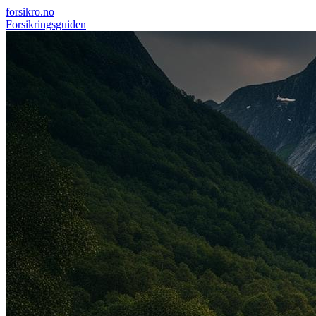
forsikro
.no
Forsikringsguiden