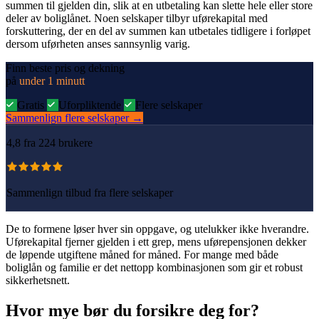
summen til gjelden din, slik at en utbetaling kan slette hele eller store
deler av boliglånet. Noen selskaper tilbyr uførekapital med
forskuttering, der en del av summen kan utbetales tidligere i forløpet
dersom uførheten anses sannsynlig varig.
Finn beste pris og dekning
på
under 1 minutt
Gratis
Uforpliktende
Flere selskaper
Sammenlign flere selskaper
→
4,8
fra 224 brukere
Sammenlign tilbud fra flere selskaper
De to formene løser hver sin oppgave, og utelukker ikke hverandre.
Uførekapital fjerner gjelden i ett grep, mens uførepensjonen dekker
de løpende utgiftene måned for måned. For mange med både
boliglån og familie er det nettopp kombinasjonen som gir et robust
sikkerhetsnett.
Hvor mye bør du forsikre deg for?