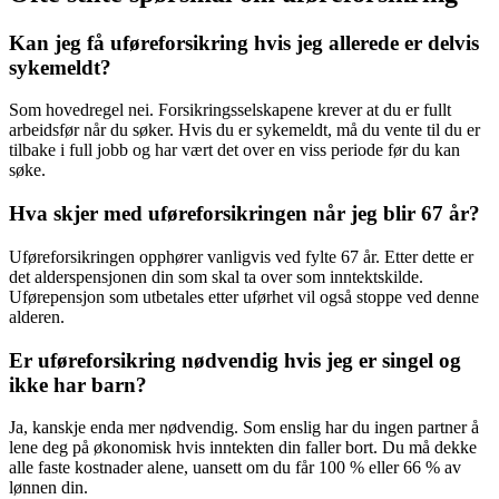
Kan jeg få uføreforsikring hvis jeg allerede er delvis
sykemeldt?
Som hovedregel nei. Forsikringsselskapene krever at du er fullt
arbeidsfør når du søker. Hvis du er sykemeldt, må du vente til du er
tilbake i full jobb og har vært det over en viss periode før du kan
søke.
Hva skjer med uføreforsikringen når jeg blir 67 år?
Uføreforsikringen opphører vanligvis ved fylte 67 år. Etter dette er
det alderspensjonen din som skal ta over som inntektskilde.
Uførepensjon som utbetales etter uførhet vil også stoppe ved denne
alderen.
Er uføreforsikring nødvendig hvis jeg er singel og
ikke har barn?
Ja, kanskje enda mer nødvendig. Som enslig har du ingen partner å
lene deg på økonomisk hvis inntekten din faller bort. Du må dekke
alle faste kostnader alene, uansett om du får 100 % eller 66 % av
lønnen din.