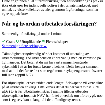
Dette er grunnen til at "uføreforsikring uten helseerklæring" i praksis
ikke eksisterer for individuelle poliser i det private markedet, med
unntak av visse kollektive avtaler gjennom fagforeninger som har
egne opptakskrav.
Når og hvordan utbetales forsikringen?
Sammenlign forsikring
på under 1 minutt
Gratis
Uforpliktende
Flere selskaper
Sammenlign flere selskaper
→
Tålmodighet er nødvendig når det kommer til utbetaling av
uføreforsikring. For uførepensjon er det vanlig med en karenstid på
12 måneder. Det betyr at du må ha vært sammenhengende
sykemeldt i ett år før første krone utbetales. Dette henger sammen
med at du i det første året som regel mottar sykepenger som tilsvarer
full lønn (opptil 6 G).
For uførekapital er ventetiden enda lengre. Selskapene vil være sikre
på at uførheten er varig. Ofte kreves det at du har vært minst 50 %
ufør i to år før utbetalingen skjer. I mange tilfeller utbetales
uførekapitalen først når NAV har fattet et vedtak om uføretrygd, noe
som i seg selv kan ta lang tid i det offentlige systemet.