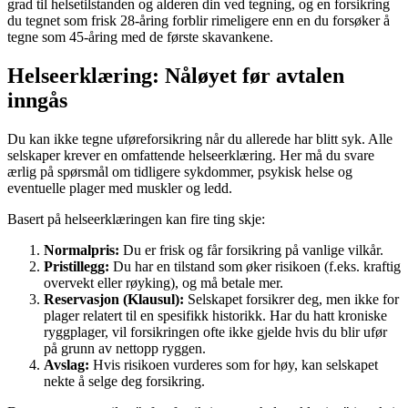
grad til helsetilstanden og alderen din ved tegning, og en forsikring
du tegnet som frisk 28-åring forblir rimeligere enn en du forsøker å
tegne som 45-åring med de første skavankene.
Helseerklæring: Nåløyet før avtalen
inngås
Du kan ikke tegne uføreforsikring når du allerede har blitt syk. Alle
selskaper krever en omfattende helseerklæring. Her må du svare
ærlig på spørsmål om tidligere sykdommer, psykisk helse og
eventuelle plager med muskler og ledd.
Basert på helseerklæringen kan fire ting skje:
Normalpris:
Du er frisk og får forsikring på vanlige vilkår.
Pristillegg:
Du har en tilstand som øker risikoen (f.eks. kraftig
overvekt eller røyking), og må betale mer.
Reservasjon (Klausul):
Selskapet forsikrer deg, men ikke for
plager relatert til en spesifikk historikk. Har du hatt kroniske
ryggplager, vil forsikringen ofte ikke gjelde hvis du blir ufør
på grunn av nettopp ryggen.
Avslag:
Hvis risikoen vurderes som for høy, kan selskapet
nekte å selge deg forsikring.