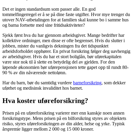
Det er ingen standardsum som passer alle. En god
tommelfingerregel er å se på dine faste utgifter. Hvor mye trenger du
utover NAV-utbetalingen for at familien skal kunne bo i samme hus
og barna fortsette med sine fritidsaktiviteter?
Sjekk først hva du har gjennom arbeidsgiver. Mange bedrifter har
kollektive ordninger, men disse er ofte begrenset. Hvis du slutter i
jobben, mister du vanligvis dekningen fra det tidspunktet
arbeidsforholdet opphører. En privat forsikring følger deg uavhengig
av arbeidsgiver. Hvis du har et stort boliglån, bør uførekapitalen
være stor nok til å slette en betydelig del av gjelden. For den
løpende økonomien bør uførepensjonen tette gapet opp til rundt 80-
90 % av din nåværende nettolønn.
Har du barn, bør du samtidig vurdere
barneforsikring
, som dekker
uførhet og medisinsk invaliditet hos barnet.
Hva koster uføreforsikring?
Prisen på en uføreforsikring varierer mer enn kanskje noen annen
forsikringstype. Mens prisen på en bilforsikring styres av objektets
risiko, styres uføreforsikringen av din alder, helse og yrke. Typisk
årspremie ligger mellom 2 000 og 15 000 kroner.