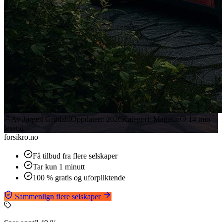
Av
Jørgen Grødahl
Oppdatert:
2026
Kategori:
Magasin
14
min
lesetid
forsikro
.no
Få tilbud fra flere selskaper
Tar kun 1 minutt
100 % gratis og uforpliktende
Sammenlign flere selskaper