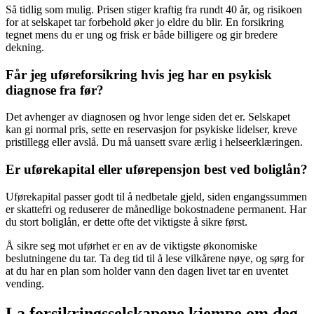
Så tidlig som mulig. Prisen stiger kraftig fra rundt 40 år, og risikoen
for at selskapet tar forbehold øker jo eldre du blir. En forsikring
tegnet mens du er ung og frisk er både billigere og gir bredere
dekning.
Får jeg uføreforsikring hvis jeg har en psykisk
diagnose fra før?
Det avhenger av diagnosen og hvor lenge siden det er. Selskapet
kan gi normal pris, sette en reservasjon for psykiske lidelser, kreve
pristillegg eller avslå. Du må uansett svare ærlig i helseerklæringen.
Er uførekapital eller uførepensjon best ved boliglån?
Uførekapital passer godt til å nedbetale gjeld, siden engangssummen
er skattefri og reduserer de månedlige bokostnadene permanent. Har
du stort boliglån, er dette ofte det viktigste å sikre først.
Å sikre seg mot uførhet er en av de viktigste økonomiske
beslutningene du tar. Ta deg tid til å lese vilkårene nøye, og sørg for
at du har en plan som holder vann den dagen livet tar en uventet
vending.
La forsikringsselskapene kjempe om deg