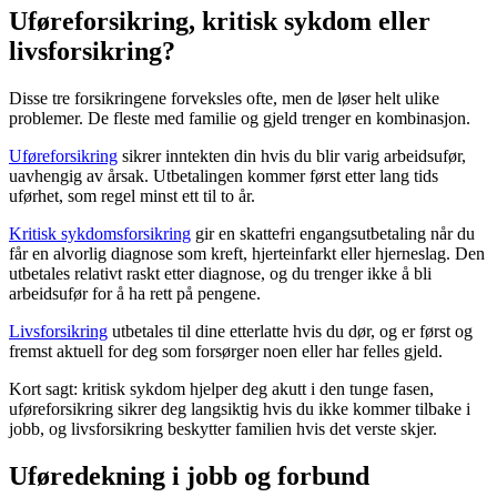
Uføreforsikring, kritisk sykdom eller
livsforsikring?
Disse tre forsikringene forveksles ofte, men de løser helt ulike
problemer. De fleste med familie og gjeld trenger en kombinasjon.
Uføreforsikring
sikrer inntekten din hvis du blir varig arbeidsufør,
uavhengig av årsak. Utbetalingen kommer først etter lang tids
uførhet, som regel minst ett til to år.
Kritisk sykdomsforsikring
gir en skattefri engangsutbetaling når du
får en alvorlig diagnose som kreft, hjerteinfarkt eller hjerneslag. Den
utbetales relativt raskt etter diagnose, og du trenger ikke å bli
arbeidsufør for å ha rett på pengene.
Livsforsikring
utbetales til dine etterlatte hvis du dør, og er først og
fremst aktuell for deg som forsørger noen eller har felles gjeld.
Kort sagt: kritisk sykdom hjelper deg akutt i den tunge fasen,
uføreforsikring sikrer deg langsiktig hvis du ikke kommer tilbake i
jobb, og livsforsikring beskytter familien hvis det verste skjer.
Uføredekning i jobb og forbund