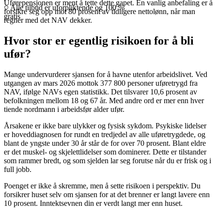
Uførepensjonen er ment å tette dette gapet. En vanlig anbefaling er å
Alle tilbud er uforpliktende og 100 %
forsikre seg opp mot 80 prosent av tidligere nettolønn, når man
gratis
regner med det NAV dekker.
Hvor stor er egentlig risikoen for å bli
ufør?
Mange undervurderer sjansen for å havne utenfor arbeidslivet. Ved
utgangen av mars 2026 mottok 377 800 personer uføretrygd fra
NAV, ifølge NAVs egen statistikk. Det tilsvarer 10,6 prosent av
befolkningen mellom 18 og 67 år. Med andre ord er mer enn hver
tiende nordmann i arbeidsfør alder ufør.
Årsakene er ikke bare ulykker og fysisk sykdom. Psykiske lidelser
er hoveddiagnosen for rundt en tredjedel av alle uføretrygdede, og
blant de yngste under 30 år står de for over 70 prosent. Blant eldre
er det muskel- og skjelettlidelser som dominerer. Dette er tilstander
som rammer bredt, og som sjelden lar seg forutse når du er frisk og i
full jobb.
Poenget er ikke å skremme, men å sette risikoen i perspektiv. Du
forsikrer huset selv om sjansen for at det brenner er langt lavere enn
10 prosent. Inntektsevnen din er verdt langt mer enn huset.