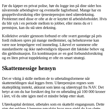
Før du kjøper en privat polise, bør du logge inn på dine sider hos
nåværende arbeidsgiver og eventuelle fagforbund. Mange har en
gruppelivsforsikring eller tjenestepensjon med uføredekning.
Problemet med disse er ofte at de er knyttet til arbeidsforholdet. Hvis
du blir syk i en periode mellom to jobber, eller mens du er i
permisjon, kan du stå uten dekning.
Kollektive avtaler gjennom forbund er ofte svært gunstige på pris
fordi risikoen spres på mange medlemmer, og helsekravene kan
være noe lempeligere ved innmeling. Likevel er summene ofte
standardiserte og ikke nødvendigvis tilpasset ditt faktiske behov og
din gjeldssituasjon. En kombinasjon av en god forbundsforsikring
og en liten privat toppdekning er ofte en smart strategi.
Skattemessige hensyn
Det er viktig å skille mellom de to utbetalingsformene når
skattemeldingen skal legges frem. Uførepensjon regnes som
skattepliktig inntekt, akkurat som lønn og uføretrygd fra NAV. Det
betyr at om du har forsikret deg for en utbetaling på 100 000 kroner
i året, vil du sitte igjen med et mindre beløp etter skatt.
Uførekapital derimot, utbetales som en skattefri engangssum. Dette
gjør det enklere å beregne nøyaktig hvor mye gjeld du kan slette.