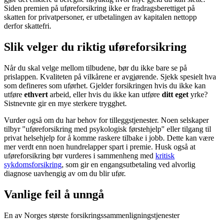
Siden premien på uføreforsikring ikke er fradragsberettiget på
skatten for privatpersoner, er utbetalingen av kapitalen nettopp
derfor skattefri.
Slik velger du riktig uføreforsikring
Når du skal velge mellom tilbudene, bør du ikke bare se på
prislappen. Kvaliteten på vilkårene er avgjørende. Sjekk spesielt hva
som defineres som uførhet. Gjelder forsikringen hvis du ikke kan
utføre
ethvert
arbeid, eller hvis du ikke kan utføre
ditt eget
yrke?
Sistnevnte gir en mye sterkere trygghet.
Vurder også om du har behov for tilleggstjenester. Noen selskaper
tilbyr "uføreforsikring med psykologisk førstehjelp" eller tilgang til
privat helsehjelp for å komme raskere tilbake i jobb. Dette kan være
mer verdt enn noen hundrelapper spart i premie. Husk også at
uføreforsikring bør vurderes i sammenheng med
kritisk
sykdomsforsikring
, som gir en engangsutbetaling ved alvorlig
diagnose uavhengig av om du blir ufør.
Vanlige feil å unngå
En av Norges største forsikringssammenligningstjenester