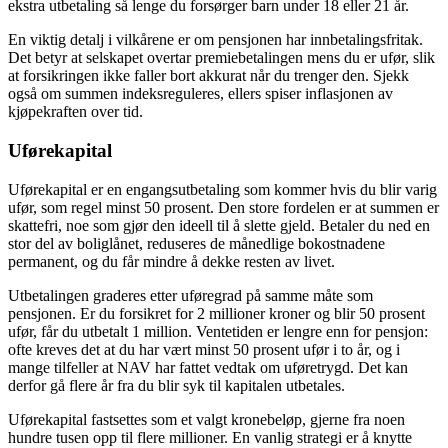
ekstra utbetaling så lenge du forsørger barn under 18 eller 21 år.
En viktig detalj i vilkårene er om pensjonen har innbetalingsfritak.
Det betyr at selskapet overtar premiebetalingen mens du er ufør, slik
at forsikringen ikke faller bort akkurat når du trenger den. Sjekk
også om summen indeksreguleres, ellers spiser inflasjonen av
kjøpekraften over tid.
Uførekapital
Uførekapital er en engangsutbetaling som kommer hvis du blir varig
ufør, som regel minst 50 prosent. Den store fordelen er at summen er
skattefri, noe som gjør den ideell til å slette gjeld. Betaler du ned en
stor del av boliglånet, reduseres de månedlige bokostnadene
permanent, og du får mindre å dekke resten av livet.
Utbetalingen graderes etter uføregrad på samme måte som
pensjonen. Er du forsikret for 2 millioner kroner og blir 50 prosent
ufør, får du utbetalt 1 million. Ventetiden er lengre enn for pensjon:
ofte kreves det at du har vært minst 50 prosent ufør i to år, og i
mange tilfeller at NAV har fattet vedtak om uføretrygd. Det kan
derfor gå flere år fra du blir syk til kapitalen utbetales.
Uførekapital fastsettes som et valgt kronebeløp, gjerne fra noen
hundre tusen opp til flere millioner. En vanlig strategi er å knytte