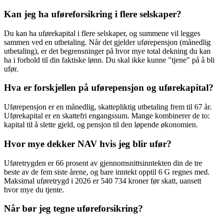
Kan jeg ha uføreforsikring i flere selskaper?
Du kan ha uførekapital i flere selskaper, og summene vil legges
sammen ved en utbetaling. Når det gjelder uførepensjon (månedlig
utbetaling), er det begrensninger på hvor mye total dekning du kan
ha i forhold til din faktiske lønn. Du skal ikke kunne "tjene" på å bli
ufør.
Hva er forskjellen på uførepensjon og uførekapital?
Uførepensjon er en månedlig, skattepliktig utbetaling frem til 67 år.
Uførekapital er en skattefri engangssum. Mange kombinerer de to:
kapital til å slette gjeld, og pensjon til den løpende økonomien.
Hvor mye dekker NAV hvis jeg blir ufør?
Uføretrygden er 66 prosent av gjennomsnittsinntekten din de tre
beste av de fem siste årene, og bare inntekt opptil 6 G regnes med.
Maksimal uføretrygd i 2026 er 540 734 kroner før skatt, uansett
hvor mye du tjente.
Når bør jeg tegne uføreforsikring?