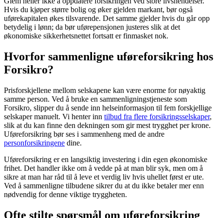
Glem heller ikke å oppdatere forsikringen ved store livshendelser.
Hvis du kjøper større bolig og øker gjelden markant, bør også
uførekapitalen økes tilsvarende. Det samme gjelder hvis du går opp
betydelig i lønn; da bør uførepensjonen justeres slik at det
økonomiske sikkerhetsnettet fortsatt er finmasket nok.
Hvorfor sammenligne uføreforsikring hos
Forsikro?
Prisforskjellene mellom selskapene kan være enorme for nøyaktig
samme person. Ved å bruke en sammenligningstjeneste som
Forsikro, slipper du å sende inn helseinformasjon til fem forskjellige
selskaper manuelt. Vi henter inn
tilbud fra flere forsikringsselskaper
,
slik at du kan finne den dekningen som gir mest trygghet per krone.
Uføreforsikring bør ses i sammenheng med de andre
personforsikringene
dine.
Uføreforsikring er en langsiktig investering i din egen økonomiske
frihet. Det handler ikke om å vedde på at man blir syk, men om å
sikre at man har råd til å leve et verdig liv hvis uhellet først er ute.
Ved å sammenligne tilbudene sikrer du at du ikke betaler mer enn
nødvendig for denne viktige tryggheten.
Ofte stilte spørsmål om uføreforsikring