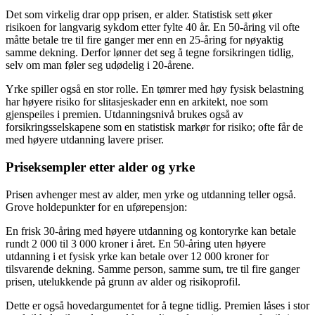
Det som virkelig drar opp prisen, er alder. Statistisk sett øker
risikoen for langvarig sykdom etter fylte 40 år. En 50-åring vil ofte
måtte betale tre til fire ganger mer enn en 25-åring for nøyaktig
samme dekning. Derfor lønner det seg å tegne forsikringen tidlig,
selv om man føler seg udødelig i 20-årene.
Yrke spiller også en stor rolle. En tømrer med høy fysisk belastning
har høyere risiko for slitasjeskader enn en arkitekt, noe som
gjenspeiles i premien. Utdanningsnivå brukes også av
forsikringsselskapene som en statistisk markør for risiko; ofte får de
med høyere utdanning lavere priser.
Priseksempler etter alder og yrke
Prisen avhenger mest av alder, men yrke og utdanning teller også.
Grove holdepunkter for en uførepensjon:
En frisk 30-åring med høyere utdanning og kontoryrke kan betale
rundt 2 000 til 3 000 kroner i året. En 50-åring uten høyere
utdanning i et fysisk yrke kan betale over 12 000 kroner for
tilsvarende dekning. Samme person, samme sum, tre til fire ganger
prisen, utelukkende på grunn av alder og risikoprofil.
Dette er også hovedargumentet for å tegne tidlig. Premien låses i stor