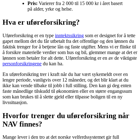
Pris:
Varierer fra 2 000 til 15 000 kr i året basert
på alder, yrke og helse.
Hva er uføreforsikring?
Uføreforsikring er en type
inntektssikring
som er designet for å tette
gapet mellom det du får utbetalt fra det offentlige og den lønnen du
faktisk trenger for å betjene lån og faste utgifter. Mens vi er flinke til
å forsikre materielle verdier som hus og bil, glemmer mange at det er
lønnen som betaler for alt dette. Uføreforsikring er en av de viktigste
personforsikringene
du kan ha.
En uføreforsikring trer i kraft når du har vært sykemeldt over en
lengre periode, vanligvis over 12 måneder, og det blir klart at du
ikke kan vende tilbake til jobb i full stilling. Den kan gi deg enten
faste månedlige tilskudd til økonomien eller en større engangssum
som kan brukes til å slette gjeld eller tilpasse boligen til en ny
livssituasjon.
Hvorfor trenger du uføreforsikring når
NAV finnes?
Mange lever i den tro at det norske velferdssystemet gir full