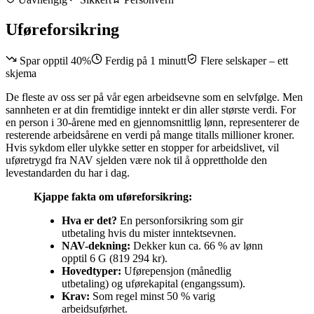
Uføreforsikring
Spar opptil 40%
Ferdig på 1 minutt
Flere selskaper – ett
skjema
De fleste av oss ser på vår egen arbeidsevne som en selvfølge. Men
sannheten er at din fremtidige inntekt er din aller største verdi. For
en person i 30-årene med en gjennomsnittlig lønn, representerer de
resterende arbeidsårene en verdi på mange titalls millioner kroner.
Hvis sykdom eller ulykke setter en stopper for arbeidslivet, vil
uføretrygd fra NAV sjelden være nok til å opprettholde den
levestandarden du har i dag.
Kjappe fakta om uføreforsikring:
Hva er det?
En personforsikring som gir
utbetaling hvis du mister inntektsevnen.
NAV-dekning:
Dekker kun ca. 66 % av lønn
opptil 6 G (819 294 kr).
Hovedtyper:
Uførepensjon (månedlig
utbetaling) og uførekapital (engangssum).
Krav:
Som regel minst 50 % varig
arbeidsuførhet.