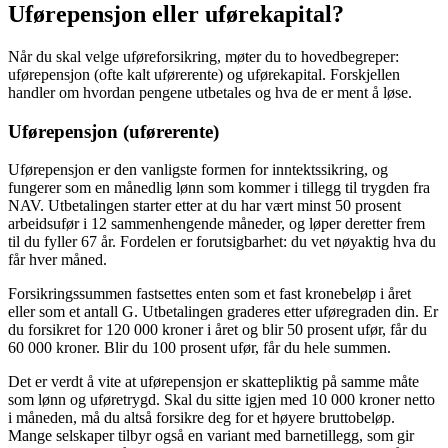
Uførepensjon eller uførekapital?
Når du skal velge uføreforsikring, møter du to hovedbegreper:
uførepensjon (ofte kalt uførerente) og uførekapital. Forskjellen
handler om hvordan pengene utbetales og hva de er ment å løse.
Uførepensjon (uførerente)
Uførepensjon er den vanligste formen for inntektssikring, og
fungerer som en månedlig lønn som kommer i tillegg til trygden fra
NAV. Utbetalingen starter etter at du har vært minst 50 prosent
arbeidsufør i 12 sammenhengende måneder, og løper deretter frem
til du fyller 67 år. Fordelen er forutsigbarhet: du vet nøyaktig hva du
får hver måned.
Forsikringssummen fastsettes enten som et fast kronebeløp i året
eller som et antall G. Utbetalingen graderes etter uføregraden din. Er
du forsikret for 120 000 kroner i året og blir 50 prosent ufør, får du
60 000 kroner. Blir du 100 prosent ufør, får du hele summen.
Det er verdt å vite at uførepensjon er skattepliktig på samme måte
som lønn og uføretrygd. Skal du sitte igjen med 10 000 kroner netto
i måneden, må du altså forsikre deg for et høyere bruttobeløp.
Mange selskaper tilbyr også en variant med barnetillegg, som gir