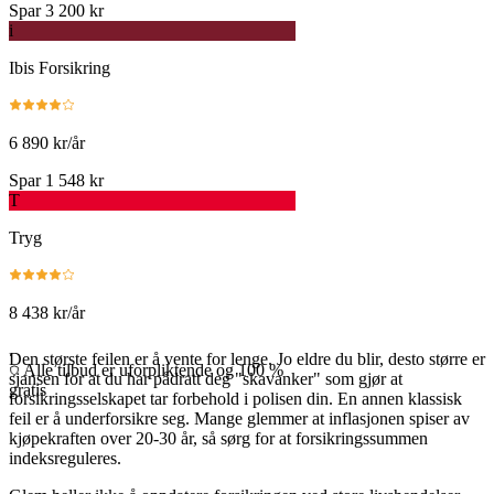
Spar 3 200 kr
i
Ibis Forsikring
6 890 kr/år
Spar 1 548 kr
T
Tryg
8 438 kr/år
.
Den største feilen er å vente for lenge. Jo eldre du blir, desto større er
Alle tilbud er uforpliktende og 100 %
sjansen for at du har pådratt deg "skavanker" som gjør at
gratis
forsikringsselskapet tar forbehold i polisen din. En annen klassisk
feil er å underforsikre seg. Mange glemmer at inflasjonen spiser av
kjøpekraften over 20-30 år, så sørg for at forsikringssummen
indeksreguleres.