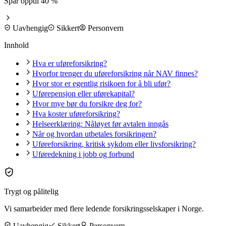
Spar opptil 40 %
Uavhengig
Sikkert
Personvern
Innhold
Hva er uføreforsikring?
Hvorfor trenger du uføreforsikring når NAV finnes?
Hvor stor er egentlig risikoen for å bli ufør?
Uførepensjon eller uførekapital?
Hvor mye bør du forsikre deg for?
Hva koster uføreforsikring?
Helseerklæring: Nåløyet før avtalen inngås
Når og hvordan utbetales forsikringen?
Uføreforsikring, kritisk sykdom eller livsforsikring?
Uføredekning i jobb og forbund
Trygt og pålitelig
Vi samarbeider med flere ledende forsikringsselskaper i Norge.
Uavhengig
Sikkert
Personvern