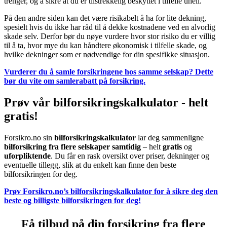
trenger, og å sikre at du er tilstrekkelig beskyttet i tilfelle uhell.
På den andre siden kan det være risikabelt å ha for lite dekning,
spesielt hvis du ikke har råd til å dekke kostnadene ved en alvorlig
skade selv. Derfor bør du nøye vurdere hvor stor risiko du er villig
til å ta, hvor mye du kan håndtere økonomisk i tilfelle skade, og
hvilke dekninger som er nødvendige for din spesifikke situasjon.
Vurderer du å samle forsikringene hos samme selskap? Dette
bør du vite om samlerabatt på forsikring.
Prøv vår bilforsikringskalkulator - helt
gratis!
Forsikro.no sin
bilforsikringskalkulator
lar deg sammenligne
bilforsikring fra flere selskaper samtidig
– helt
gratis
og
uforpliktende
. Du får en rask oversikt over priser, dekninger og
eventuelle tillegg, slik at du enkelt kan finne den beste
bilforsikringen for deg.
Prøv Forsikro.no’s bilforsikringskalkulator for å sikre deg den
beste og billigste bilforsikringen for deg!
Få tilbud på din forsikring fra flere