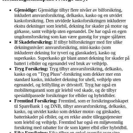
Gjensidige:
Gjensidige tilbyr flere nivåer av bilforsikring,
inkludert ansvarsforsikring, delkasko, kasko og en utvidet
kaskoforsikring. Den utvidede kaskoforsikringen inkluderer
ekstra dekninger som leiebil, dekning for skader på motor og
girkasse, samt veihjelp uten egenandel. De har også en egen
ungdomsforsikring som kan være gunstig for yngre sjåfører.
If Skadeforsikring:
If tilbyr bilforsikringer med fire ulike
dekningsnivåer: ansvarsforsikring, mini-kasko (som
inkluderer dekning for tyveri og glasskader), kasko og
superkasko. Superkasko gir blant annet dekning for skader på
batteri i elbiler og egenandel ved bruk av veihjelp.
Tryg Forsikring:
Tryg tilbyr ansvarsforsikring, delkasko,
kasko og en "Tryg Pluss"-forsikring som dekker mer enn
standard kasko, inkludert dekning for uhell, veihjelp uten
egenandel, og feilfylling av drivstoff. Tryg har også en
mobilitetsgaranti som gir leiebil ved skade, og de tilbyr
spesialtilpassede forsikringer for elbiler og hybridbiler.
Fremtind Forsikring:
Fremtind, som er forsikringsselskapet
til SpareBank 1 og DNB, tilbyr ansvarsforsikring, delkasko,
kasko, og utvidet kasko som dekker motor- og girskader,
batteriskader på elbiler, og en rekke andre tilleggstjenester
som leiebil og veihjelp. Fremtind har også en miljøvennlig
forsikring med rabatter for de som kjører elbil eller hybridbil.
Eika Forsikring:
Eika tilbyr en enkel oversikt over sine