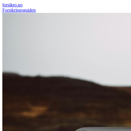
forsikro
.no
Forsikringsguiden