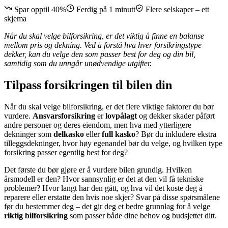
Spar opptil 40%
Ferdig på 1 minutt
Flere selskaper – ett
skjema
Når du skal velge bilforsikring, er det viktig å finne en balanse
mellom pris og dekning. Ved å forstå hva hver forsikringstype
dekker, kan du velge den som passer best for deg og din bil,
samtidig som du unngår unødvendige utgifter.
Tilpass forsikringen til bilen din
Når du skal velge bilforsikring, er det flere viktige faktorer du bør
vurdere.
Ansvarsforsikring
er
lovpålagt
og dekker skader påført
andre personer og deres eiendom, men hva med ytterligere
dekninger som
delkasko
eller
full kasko
? Bør du inkludere ekstra
tilleggsdekninger, hvor høy egenandel bør du velge, og hvilken type
forsikring passer egentlig best for deg?
Det første du bør gjøre er å vurdere bilen grundig. Hvilken
årsmodell er den? Hvor sannsynlig er det at den vil få tekniske
problemer? Hvor langt har den gått, og hva vil det koste deg å
reparere eller erstatte den hvis noe skjer? Svar på disse spørsmålene
før du bestemmer deg – det gir deg et bedre grunnlag for å velge
riktig bilforsikring
som passer både dine behov og budsjettet ditt.