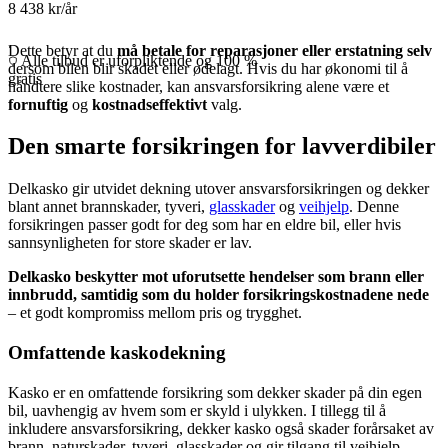
8 438 kr/år
.
Dette betyr at du
må betale for reparasjoner eller erstatning selv
Alle tilbud er uforpliktende og 100 %
dersom bilen blir skadet eller ødelagt. Hvis du har økonomi til å
gratis
håndtere slike kostnader, kan ansvarsforsikring alene være et
fornuftig
og
kostnadseffektivt
valg.
Den smarte forsikringen for lavverdibiler
Delkasko gir utvidet dekning utover ansvarsforsikringen og dekker
blant annet brannskader, tyveri,
glasskader
og
veihjelp
.
Denne
forsikringen passer godt for deg som har en eldre bil, eller hvis
sannsynligheten for store skader er lav.
Delkasko beskytter mot uforutsette hendelser som brann eller
innbrudd, samtidig som du holder forsikringskostnadene nede
– et godt kompromiss mellom pris og trygghet.
Omfattende kaskodekning
Kasko er en omfattende forsikring som dekker skader på din egen
bil, uavhengig av hvem som er skyld i ulykken. I tillegg til å
inkludere ansvarsforsikring, dekker kasko også skader forårsaket av
brann, naturskader, tyveri, glasskader og gir tilgang til veihjelp.