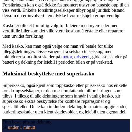
Forsikringen kan også dekke fastmontert utstyr og bagasje opp til en
viss verdi. Enkelte forsikringsselskaper tilbyr også juridisk bistand
dersom du er involvert i en ulykke hvor rettshjelp er nødvendig.
Kasko er ofte et fornuftig valg for bileiere med nyere eller mer
verdifulle biler som det ville være kostbart å erstatte eller reparere
uten utvidet forsikring.
Med kasko, kan man også velge om man vil betale for ulike
tilleggsdekninger. Disse varierer fra selskap til selskap, men
inkluderer som oftest skader på
motor, drivverk
, girkasse, skader på
batteri og dekning for leiebil i perioden bilen er på verksted.
Maksimal beskyttelse med superkasko
Superkasko, også kjent som toppkasko eller plusskasko hos enkelte
forsikringsselskaper, er den mest omfattende bilforsikringen som
tilbys. I tillegg til alle dekningene som inngår i vanlig kasko, gir
superkasko ekstra beskyttelse for kostbare reparasjoner og
spesialtilfeller. Dette kan inkludere dekning for motor- og girskader,
parkeringsskader uten kjent skadevolder, og leiebil uten egenandel.
Finn beste pris og dekning
på
under 1 minutt