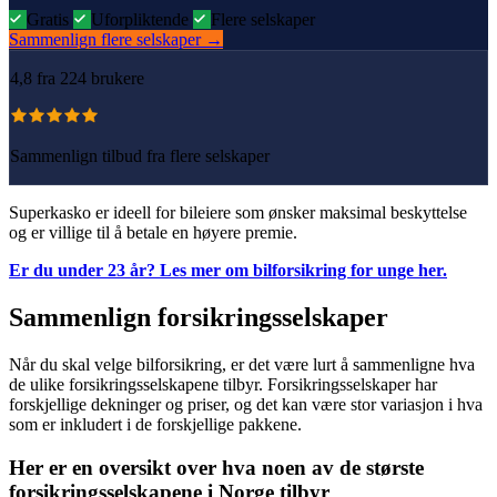
Gratis
Uforpliktende
Flere selskaper
Sammenlign flere selskaper
→
4,8
fra 224 brukere
Sammenlign tilbud fra flere selskaper
Superkasko er ideell for bileiere som ønsker maksimal beskyttelse
og er villige til å betale en høyere premie.
Er du under 23 år? Les mer om bilforsikring for unge her.
Sammenlign forsikringsselskaper
Når du skal velge bilforsikring, er det være lurt å sammenligne hva
de ulike forsikringsselskapene tilbyr. Forsikringsselskaper har
forskjellige dekninger og priser, og det kan være stor variasjon i hva
som er inkludert i de forskjellige pakkene.
Her er en oversikt over hva noen av de største
forsikringsselskapene i Norge tilbyr