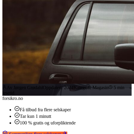
Av
Jørgen Grødahl
Oppdatert:
2024
Kategori:
Magasin
5
min
lesetid
forsikro
.no
Få tilbud fra flere selskaper
Tar kun 1 minutt
100 % gratis og uforpliktende