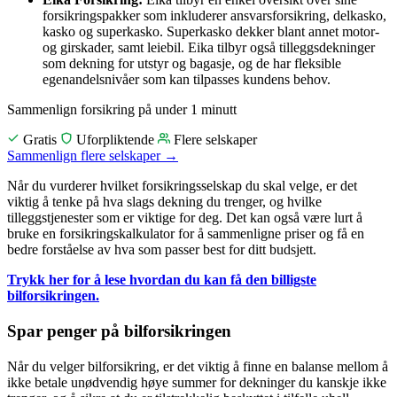
forsikringspakker som inkluderer ansvarsforsikring, delkasko,
kasko og superkasko. Superkasko dekker blant annet motor-
og girskader, samt leiebil. Eika tilbyr også tilleggsdekninger
som dekning for utstyr og bagasje, og de har fleksible
egenandelsnivåer som kan tilpasses kundens behov.
Sammenlign forsikring
på under 1 minutt
Gratis
Uforpliktende
Flere selskaper
Sammenlign flere selskaper
→
Når du vurderer hvilket forsikringsselskap du skal velge, er det
viktig å tenke på hva slags dekning du trenger, og hvilke
tilleggstjenester som er viktige for deg. Det kan også være lurt å
bruke en forsikringskalkulator for å sammenligne priser og få en
bedre forståelse av hva som passer best for ditt budsjett.
Trykk her for å lese hvordan du kan få den billigste
bilforsikringen.
Spar penger på bilforsikringen
Når du velger bilforsikring, er det viktig å finne en balanse mellom å
ikke betale unødvendig høye summer for dekninger du kanskje ikke