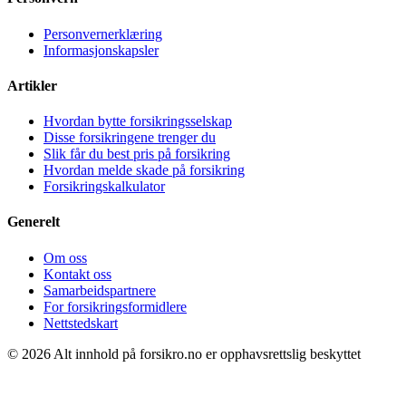
Personvernerklæring
Informasjonskapsler
Artikler
Hvordan bytte forsikringsselskap
Disse forsikringene trenger du
Slik får du best pris på forsikring
Hvordan melde skade på forsikring
Forsikringskalkulator
Generelt
Om oss
Kontakt oss
Samarbeidspartnere
For forsikringsformidlere
Nettstedskart
© 2026 Alt innhold på forsikro.no er opphavsrettslig beskyttet