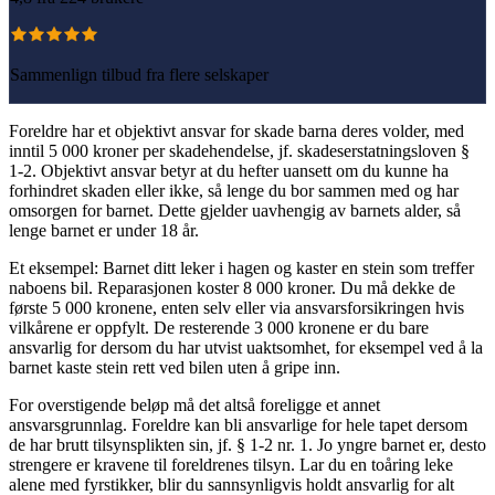
Sammenlign tilbud fra flere selskaper
Foreldre har et objektivt ansvar for skade barna deres volder, med
inntil 5 000 kroner per skadehendelse, jf. skadeserstatningsloven §
1-2. Objektivt ansvar betyr at du hefter uansett om du kunne ha
forhindret skaden eller ikke, så lenge du bor sammen med og har
omsorgen for barnet. Dette gjelder uavhengig av barnets alder, så
lenge barnet er under 18 år.
Et eksempel: Barnet ditt leker i hagen og kaster en stein som treffer
naboens bil. Reparasjonen koster 8 000 kroner. Du må dekke de
første 5 000 kronene, enten selv eller via ansvarsforsikringen hvis
vilkårene er oppfylt. De resterende 3 000 kronene er du bare
ansvarlig for dersom du har utvist uaktsomhet, for eksempel ved å la
barnet kaste stein rett ved bilen uten å gripe inn.
For overstigende beløp må det altså foreligge et annet
ansvarsgrunnlag. Foreldre kan bli ansvarlige for hele tapet dersom
de har brutt tilsynsplikten sin, jf. § 1-2 nr. 1. Jo yngre barnet er, desto
strengere er kravene til foreldrenes tilsyn. Lar du en toåring leke
alene med fyrstikker, blir du sannsynligvis holdt ansvarlig for alt