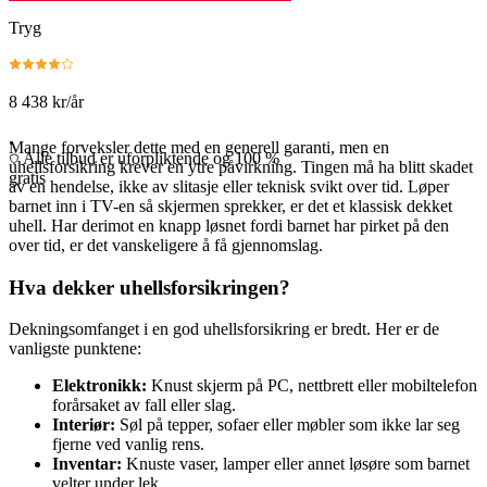
Tryg
8 438 kr/år
.
Mange forveksler dette med en generell garanti, men en
Alle tilbud er uforpliktende og 100 %
uhellsforsikring krever en ytre påvirkning. Tingen må ha blitt skadet
gratis
av en hendelse, ikke av slitasje eller teknisk svikt over tid. Løper
barnet inn i TV-en så skjermen sprekker, er det et klassisk dekket
uhell. Har derimot en knapp løsnet fordi barnet har pirket på den
over tid, er det vanskeligere å få gjennomslag.
Hva dekker uhellsforsikringen?
Dekningsomfanget i en god uhellsforsikring er bredt. Her er de
vanligste punktene:
Elektronikk:
Knust skjerm på PC, nettbrett eller mobiltelefon
forårsaket av fall eller slag.
Interiør:
Søl på tepper, sofaer eller møbler som ikke lar seg
fjerne ved vanlig rens.
Inventar:
Knuste vaser, lamper eller annet løsøre som barnet
velter under lek.