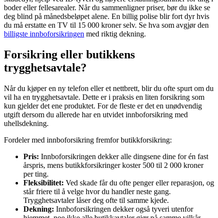
boder eller fellesarealer. Når du sammenligner priser, bør du ikke se
deg blind på månedsbeløpet alene. En billig polise blir fort dyr hvis
du må erstatte en TV til 15 000 kroner selv. Se hva som avgjør den
billigste innboforsikringen
med riktig dekning.
Forsikring eller butikkens
trygghetsavtale?
Når du kjøper en ny telefon eller et nettbrett, blir du ofte spurt om du
vil ha en trygghetsavtale. Dette er i praksis en liten forsikring som
kun gjelder det ene produktet. For de fleste er det en unødvendig
utgift dersom du allerede har en utvidet innboforsikring med
uhellsdekning.
Fordeler med innboforsikring fremfor butikkforsikring:
Pris:
Innboforsikringen dekker alle dingsene dine for én fast
årspris, mens butikkforsikringer koster 500 til 2 000 kroner
per ting.
Fleksibilitet:
Ved skade får du ofte penger eller reparasjon, og
står friere til å velge hvor du handler neste gang.
Trygghetsavtaler låser deg ofte til samme kjede.
Dekning:
Innboforsikringen dekker også tyveri utenfor
hjemmet, noe ikke alle butikkavtaler gjør på samme vilkår.