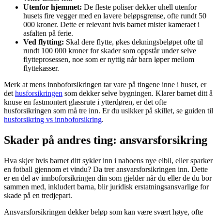
Utenfor hjemmet:
De fleste poliser dekker uhell utenfor
husets fire vegger med en lavere beløpsgrense, ofte rundt 50
000 kroner. Dette er relevant hvis barnet mister kameraet i
asfalten på ferie.
Ved flytting:
Skal dere flytte, økes dekningsbeløpet ofte til
rundt 100 000 kroner for skader som oppstår under selve
flytteprosessen, noe som er nyttig når barn løper mellom
flyttekasser.
Merk at mens innboforsikringen tar vare på tingene inne i huset, er
det
husforsikringen
som dekker selve bygningen. Klarer barnet ditt å
knuse en fastmontert glassrute i ytterdøren, er det ofte
husforsikringen som må tre inn. Er du usikker på skillet, se guiden til
husforsikring vs innboforsikring
.
Skader på andres ting: ansvarsforsikring
Hva skjer hvis barnet ditt sykler inn i naboens nye elbil, eller sparker
en fotball gjennom et vindu? Da trer ansvarsforsikringen inn. Dette
er en del av innboforsikringen din som gjelder når du eller de du bor
sammen med, inkludert barna, blir juridisk erstatningsansvarlige for
skade på en tredjepart.
Ansvarsforsikringen dekker beløp som kan være svært høye, ofte