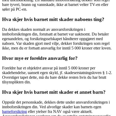
bare tyveri, brann og vannskade, ikke at barnet velter TV-en eller
søler på PC-en.
Hva skjer hvis barnet mitt skader naboens ting?
Da dekkes skaden normalt av ansvarsforsikringen i
innboforsikringen din, forutsatt at barnet var uaktsomt. Du betaler
egenandelen, og forsikringsselskapet håndterer oppgjøret med
naboen. Var skaden gjort med vilje, dekker forsikringen som regel
ikke, men du er fortsatt ansvarlig for inntil 5 000 kroner etter loven.
Hvor mye er foreldre ansvarlig for?
Foreldre har et objektivt ansvar på inntil 5 000 kroner per
skadehendelse, uansett egen skyld, jf. skadeserstatningsloven § 1-2.
Overstiger tapet dette, må du bare dekke resten hvis du har brutt
tilsynsplikten din.
Hva skjer hvis barnet mitt skader et annet barn?
Oppstår det personskade, dekkes dette under ansvarsforsikringen i
innboforsikringen din. Ved alvorlige skader kan barnets egen
barneforsikring
eller ytelser fra NAV også være aktuelt.