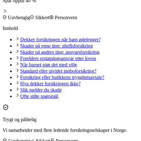
Spar opptil 40 %
Uavhengig
Sikkert
Personvern
Innhold
Dekker forsikringen når barn ødelegger?
Skader på egne ting: uhellsforsikring
Skader på andres ting: ansvarsforsikring
Foreldres erstatningsansvar etter loven
Når barnet gjør det med vilje
Standard eller utvidet innboforsikring?
Forsikring eller butikkens trygghetsavtale?
Hva dekker forsikringen ikke?
Slik melder du skade
Ofte stilte spørsmål
Trygt og pålitelig
Vi samarbeider med flere ledende forsikringsselskaper i Norge.
Uavhengig
Sikkert
Personvern