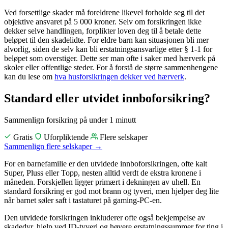
Ved forsettlige skader må foreldrene likevel forholde seg til det
objektive ansvaret på 5 000 kroner. Selv om forsikringen ikke
dekker selve handlingen, forplikter loven deg til å betale dette
beløpet til den skadelidte. For eldre barn kan situasjonen bli mer
alvorlig, siden de selv kan bli erstatningsansvarlige etter § 1-1 for
beløpet som overstiger. Dette ser man ofte i saker med hærverk på
skoler eller offentlige steder. For å forstå de større sammenhengene
kan du lese om
hva husforsikringen dekker ved hærverk
.
Standard eller utvidet innboforsikring?
Sammenlign forsikring
på under 1 minutt
Gratis
Uforpliktende
Flere selskaper
Sammenlign flere selskaper
→
For en barnefamilie er den utvidede innboforsikringen, ofte kalt
Super, Pluss eller Topp, nesten alltid verdt de ekstra kronene i
måneden. Forskjellen ligger primært i dekningen av uhell. En
standard forsikring er god mot brann og tyveri, men hjelper deg lite
når barnet søler saft i tastaturet på gaming-PC-en.
Den utvidede forsikringen inkluderer ofte også bekjempelse av
skadedyr, hjelp ved ID-tyveri og høyere erstatningssummer for ting i