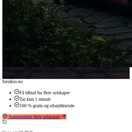
Av
Jørgen Grødahl
Oppdatert:
2026
Kategori:
Magasin
10
min
lesetid
forsikro
.no
Få tilbud fra flere selskaper
Tar kun 1 minutt
100 % gratis og uforpliktende
Sammenlign flere selskaper