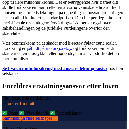
opp til flere millioner kroner. Det er betryggende hvis barnet ditt
skulle forårsake en brann eller en alvorlig vannskade hos andre. I
motsetning til uhellsdekningen på egne ting, er ansvarsforsikringen
nesten alltid inkludert i standardpolisen. Den hjelper deg ikke bare
med å betale erstatningen: forsikringsselskapet tar også over
saksbehandlingen og de juridiske vurderingene overfor den
skadelidte.
Vær oppmerksom på at skader med kjøretøy følger egne regler.
Forsikring er
påbudt på motorkjøretøy
, og forårsaker barnet ditt
skade med en crossykkel eller lignende, kan ansvarsforholdet bli
mer komplisert.
Se hva en innboforsikring med ansvarsdekning koster
hos flere
selskaper.
Foreldres erstatningsansvar etter loven
Finn beste pris og dekning
på
under 1 minutt
Gratis
Uforpliktende
Flere selskaper
Sammenlign flere selskaper
→
4,8
fra 224 brukere