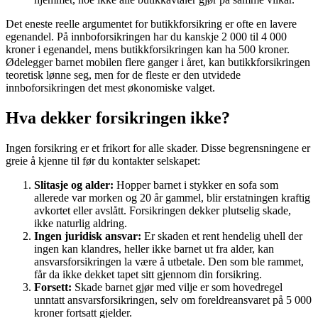
Det eneste reelle argumentet for butikkforsikring er ofte en lavere
egenandel. På innboforsikringen har du kanskje 2 000 til 4 000
kroner i egenandel, mens butikkforsikringen kan ha 500 kroner.
Ødelegger barnet mobilen flere ganger i året, kan butikkforsikringen
teoretisk lønne seg, men for de fleste er den utvidede
innboforsikringen det mest økonomiske valget.
Hva dekker forsikringen ikke?
Ingen forsikring er et frikort for alle skader. Disse begrensningene er
greie å kjenne til før du kontakter selskapet:
Slitasje og alder:
Hopper barnet i stykker en sofa som
allerede var morken og 20 år gammel, blir erstatningen kraftig
avkortet eller avslått. Forsikringen dekker plutselig skade,
ikke naturlig aldring.
Ingen juridisk ansvar:
Er skaden et rent hendelig uhell der
ingen kan klandres, heller ikke barnet ut fra alder, kan
ansvarsforsikringen la være å utbetale. Den som ble rammet,
får da ikke dekket tapet sitt gjennom din forsikring.
Forsett:
Skade barnet gjør med vilje er som hovedregel
unntatt ansvarsforsikringen, selv om foreldreansvaret på 5 000
kroner fortsatt gjelder.