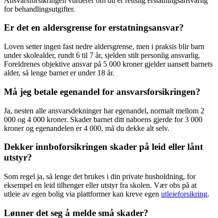
Ansvarsforsikringen vurderer om du er rettslig erstatningsansvarlig
for behandlingsutgifter.
Er det en aldersgrense for erstatningsansvar?
Loven setter ingen fast nedre aldersgrense, men i praksis blir barn
under skolealder, rundt 6 til 7 år, sjelden stilt personlig ansvarlig.
Foreldrenes objektive ansvar på 5 000 kroner gjelder uansett barnets
alder, så lenge barnet er under 18 år.
Må jeg betale egenandel for ansvarsforsikringen?
Ja, nesten alle ansvarsdekninger har egenandel, normalt mellom 2
000 og 4 000 kroner. Skader barnet ditt naboens gjerde for 3 000
kroner og egenandelen er 4 000, må du dekke alt selv.
Dekker innboforsikringen skader på leid eller lånt
utstyr?
Som regel ja, så lenge det brukes i din private husholdning, for
eksempel en leid tilhenger eller utstyr fra skolen. Vær obs på at
utleie av egen bolig via plattformer kan kreve egen
utleieforsikring
.
Lønner det seg å melde små skader?