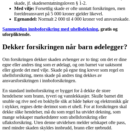
skade, jf. skadeserstatningsloven § 1-2.
Med vilje:
Forsettlig skade er ofte unntatt forsikringen, men
foreldreansvaret på 5 000 kroner gjelder likevel.
Egenandel:
Normalt 2 000 til 4 000 kroner ved ansvarsskade.
Sammenlign innboforsikring med uhellsdekning
, gratis og
uforpliktende.
Dekker forsikringen når barn ødelegger?
Om forsikringen dekker skaden avhenger av to ting: om det er dine
egne eller andres ting som er ødelagt, og om barnet var uaktsomt
eller gjorde det med vilje. Skade på egne ting krever som regel en
uhellsforsikring, mens skade på andres ting dekkes av
ansvarsforsikringen i innboforsikringen.
En standard innboforsikring er bygget for å dekke de store
hendelsene som brann, tyveri og vannlekkasjer. Skulle barnet ditt
snuble og rive ned en bokhylle slik at både bøker og elektronikk går
i stykker, regnes dette derimot som et uhell. For at forsikringen skal
dekke slike hendelser, må du som regel ha utvidet dekning, som
mange selskaper markedsfører som uhellsforsikring eller
uflaksforsikring. Uten denne utvidelsen melder selskapet ofte pass,
med mindre skaden skyldes innbrudd, brann eller rørbrudd.