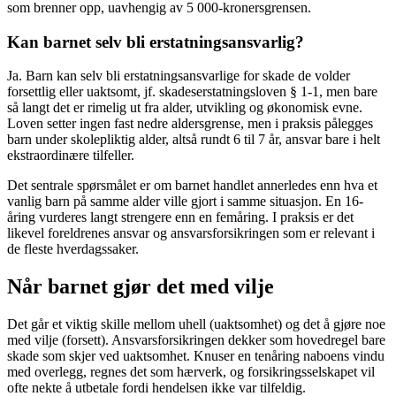
som brenner opp, uavhengig av 5 000-kronersgrensen.
Kan barnet selv bli erstatningsansvarlig?
Ja. Barn kan selv bli erstatningsansvarlige for skade de volder
forsettlig eller uaktsomt, jf. skadeserstatningsloven § 1-1, men bare
så langt det er rimelig ut fra alder, utvikling og økonomisk evne.
Loven setter ingen fast nedre aldersgrense, men i praksis pålegges
barn under skolepliktig alder, altså rundt 6 til 7 år, ansvar bare i helt
ekstraordinære tilfeller.
Det sentrale spørsmålet er om barnet handlet annerledes enn hva et
vanlig barn på samme alder ville gjort i samme situasjon. En 16-
åring vurderes langt strengere enn en femåring. I praksis er det
likevel foreldrenes ansvar og ansvarsforsikringen som er relevant i
de fleste hverdagssaker.
Når barnet gjør det med vilje
Det går et viktig skille mellom uhell (uaktsomhet) og det å gjøre noe
med vilje (forsett). Ansvarsforsikringen dekker som hovedregel bare
skade som skjer ved uaktsomhet. Knuser en tenåring naboens vindu
med overlegg, regnes det som hærverk, og forsikringsselskapet vil
ofte nekte å utbetale fordi hendelsen ikke var tilfeldig.