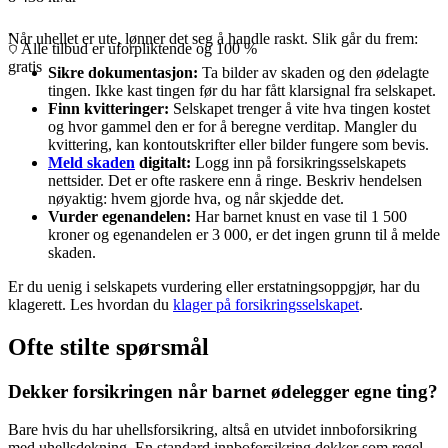
.
Når uhellet er ute, lønner det seg å handle raskt. Slik går du frem:
Alle tilbud er uforpliktende og 100 %
gratis
Sikre dokumentasjon:
Ta bilder av skaden og den ødelagte
tingen. Ikke kast tingen før du har fått klarsignal fra selskapet.
Finn kvitteringer:
Selskapet trenger å vite hva tingen kostet
og hvor gammel den er for å beregne verditap. Mangler du
kvittering, kan kontoutskrifter eller bilder fungere som bevis.
Meld skaden
digitalt:
Logg inn på forsikringsselskapets
nettsider. Det er ofte raskere enn å ringe. Beskriv hendelsen
nøyaktig: hvem gjorde hva, og når skjedde det.
Vurder egenandelen:
Har barnet knust en vase til 1 500
kroner og egenandelen er 3 000, er det ingen grunn til å melde
skaden.
Er du uenig i selskapets vurdering eller erstatningsoppgjør, har du
klagerett. Les hvordan du
klager på forsikringsselskapet
.
Ofte stilte spørsmål
Dekker forsikringen når barnet ødelegger egne ting?
Bare hvis du har uhellsforsikring, altså en utvidet innboforsikring
med uhellsdekning. En standard innboforsikring dekker som regel