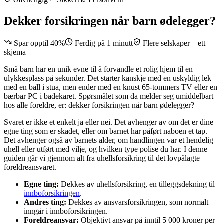
Dekker forsikringen når barn ødelegger?
Spar opptil 40%
Ferdig på 1 minutt
Flere selskaper – ett
skjema
Små barn har en unik evne til å forvandle et rolig hjem til en
ulykkesplass på sekunder. Det starter kanskje med en uskyldig lek
med en ball i stua, men ender med en knust 65-tommers TV eller en
bærbar PC i badekaret. Spørsmålet som da melder seg umiddelbart
hos alle foreldre, er: dekker forsikringen når barn ødelegger?
Svaret er ikke et enkelt ja eller nei. Det avhenger av om det er dine
egne ting som er skadet, eller om barnet har påført naboen et tap.
Det avhenger også av barnets alder, om handlingen var et hendelig
uhell eller utført med vilje, og hvilken type polise du har. I denne
guiden går vi gjennom alt fra uhellsforsikring til det lovpålagte
foreldreansvaret.
Egne ting:
Dekkes av uhellsforsikring, en tilleggsdekning til
innboforsikringen
.
Andres ting:
Dekkes av ansvarsforsikringen, som normalt
inngår i innboforsikringen.
Foreldreansvar:
Objektivt ansvar på inntil 5 000 kroner per