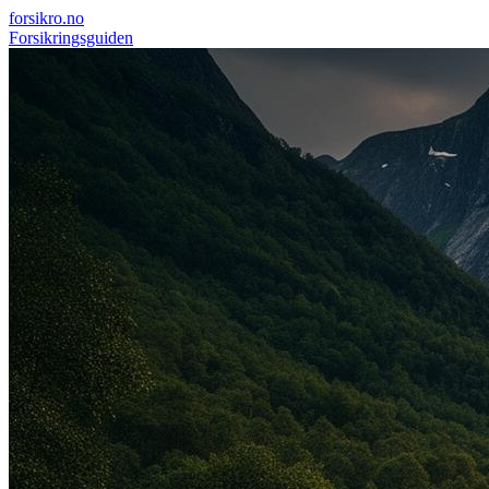
forsikro
.no
Forsikringsguiden